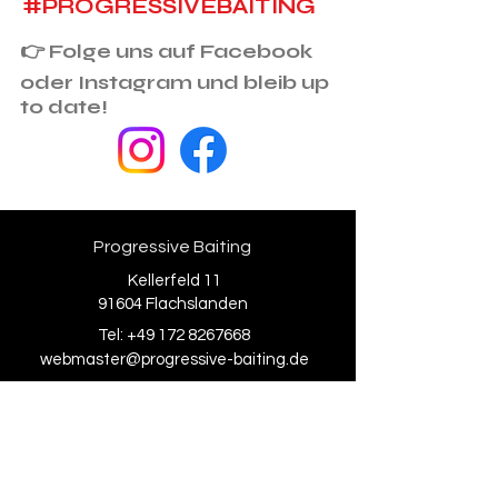
#PROGRESSIVEBAITING
👉 Folge uns auf Facebook
oder Instagram und bleib up
to date!
Progressive Baiting
Kellerfeld 11
91604 Flachslanden
Tel:
+49 172 8267668
webmaster@progressive-baiting.de
Über uns
Kontakt
Social Media