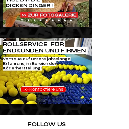
DICKEN DINGER !
>> ZUR FOTOGALERIE
ROLLSERVICE
FÜR
ENDKUNDEN UND FIRMEN
Vertraue auf unsere jahrelange
Erfahrung im Bereich der
Köderherstellung!
>> Kontaktiere uns
FOLLOW US