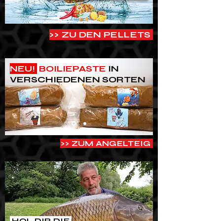
>> ZU DEN PELLETS
NEU!
BOILIEPASTE
IN
VERSCHIEDENEN SORTEN
>> ZUM ANGELTEIG
HOL DIR DIE