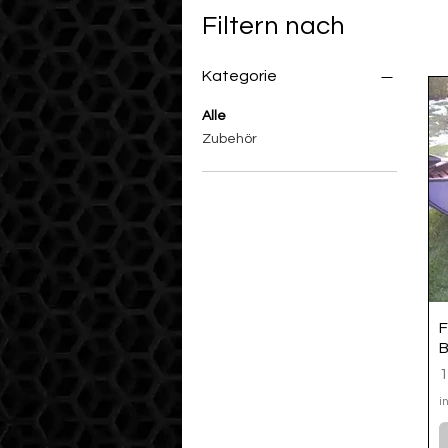
Filtern nach
Kategorie
Alle
Zubehör
F
B
P
1
i