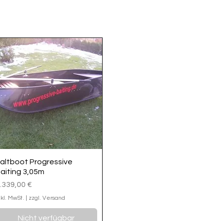
altboot Progressive
aiting 3,05m
reis
.339,00 €
nkl. MwSt.
|
zzgl. Versand
Nicht verfügbar