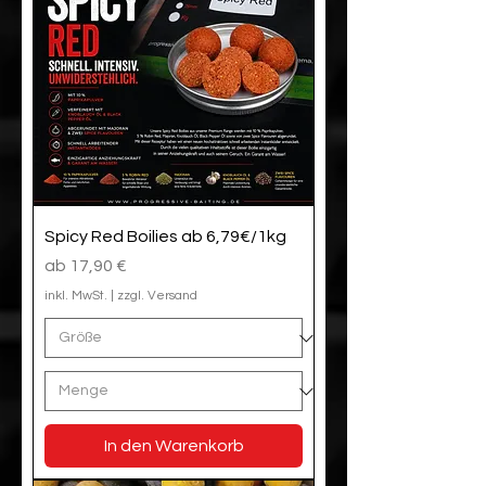
Spicy Red Boilies ab 6,79€/1kg
Sale-Preis
ab
17,90 €
inkl. MwSt.
|
zzgl. Versand
In den Warenkorb