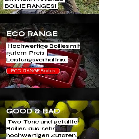
BOILIE RANGES!
ECO RANGE
Hochwertige Boilies mit
gutem Preis-
Leistungsverhältnis.
ECO-RANGE Boilies
GOOD & BAD
Two-Tone und gefüllte
Boilies aus sehr
hochwertigen Zutaten.