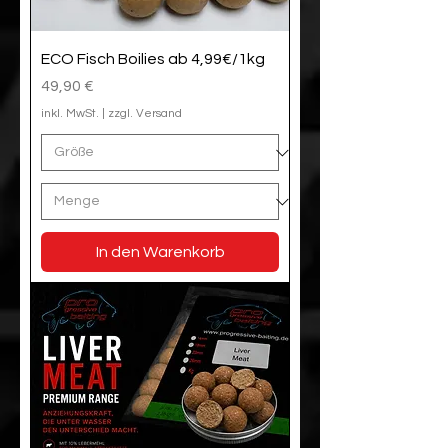
ECO Fisch Boilies ab 4,99€/1kg
Preis
49,90 €
inkl. MwSt.
|
zzgl. Versand
In den Warenkorb