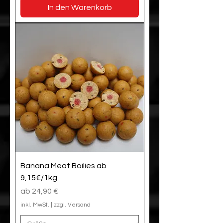
In den Warenkorb
Banana Meat Boilies ab
9,15€/1kg
Sale-Preis
ab
24,90 €
inkl. MwSt.
|
zzgl. Versand