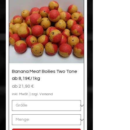
Banana Meat Boilies Two Tone
ab 8,19€/1kg
Sale-Preis
ab
21,90 €
inkl. MwSt.
|
zzgl. Versand