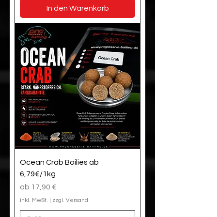
In den Warenkorb
Ocean Crab Boilies ab
6,79€/1kg
Sale-Preis
ab
17,90 €
inkl. MwSt.
|
zzgl. Versand