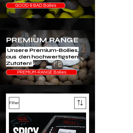
GOOD & BAD Boilies
PREMIUM RANGE
Unsere Premium-Boilies,
aus den hochwertigsten
Zutaten!
PREMIUM-RANGE Boilies
Filter