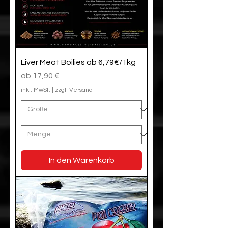
Liver Meat Boilies ab 6,79€/1kg
Sale-Preis
ab
17,90 €
inkl. MwSt.
|
zzgl. Versand
In den Warenkorb