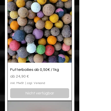
Futterboilies ab 0,50€ /1kg
Sale-Preis
ab
24,90 €
inkl. MwSt.
|
zzgl. Versand
Nicht verfügbar