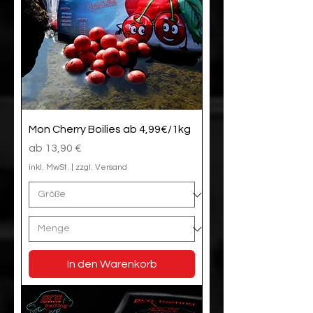
Mon Cherry Boilies ab 4,99€/1kg
Sale-Preis
ab
13,90 €
inkl. MwSt.
|
zzgl. Versand
In den Warenkorb