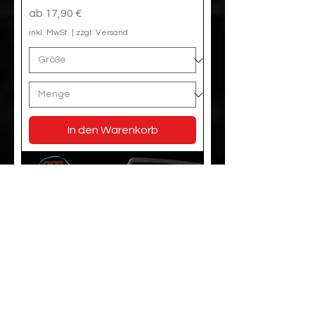
Sale-Preis
ab
17,90 €
inkl. MwSt.
|
zzgl. Versand
In den Warenkorb