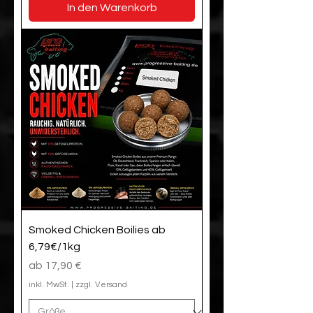
In den Warenkorb
Smoked Chicken Boilies ab
6,79€/1kg
Sale-Preis
ab
17,90 €
inkl. MwSt.
|
zzgl. Versand