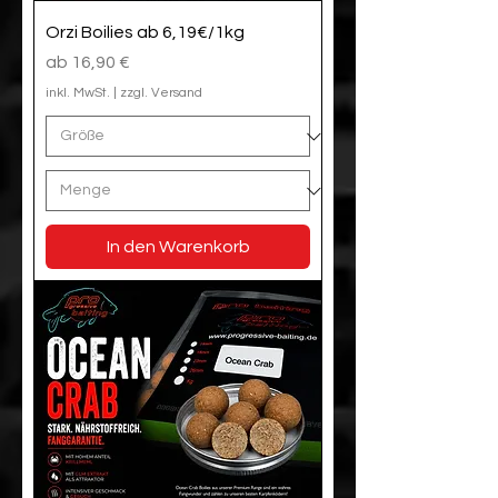
Orzi Boilies ab 6,19€/1kg
Sale-Preis
ab
16,90 €
inkl. MwSt.
|
zzgl. Versand
In den Warenkorb