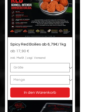
Spicy Red Boilies ab 6,79€/1kg
Sale-Preis
ab
17,90 €
inkl. MwSt.
|
zzgl. Versand
In den Warenkorb