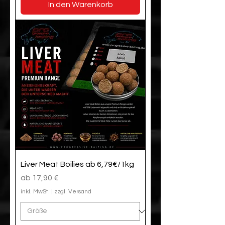
In den Warenkorb
Liver Meat Boilies ab 6,79€/1kg
Sale-Preis
ab
17,90 €
inkl. MwSt.
|
zzgl. Versand