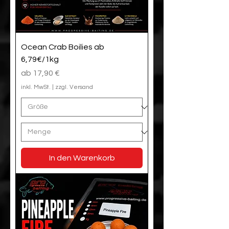
Ocean Crab Boilies ab
6,79€/1kg
Sale-Preis
ab
17,90 €
inkl. MwSt.
|
zzgl. Versand
In den Warenkorb