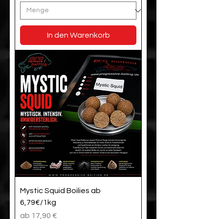
In den Warenkorb
Mystic Squid Boilies ab
6,79€/1kg
Sale-Preis
ab
17,90 €