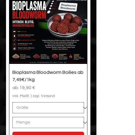
Bioplasma Bloodworm Boilies ab
7,49€/1kg
Sale-Preis
ab
19,90 €
inkl. MwSt.
|
zzgl. Versand