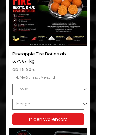
Pineapple Fire Boilies ab
6,79€/1kg
Sale-Preis
ab
18,90 €
inkl. MwSt.
|
zzgl. Versand
In den Warenkorb