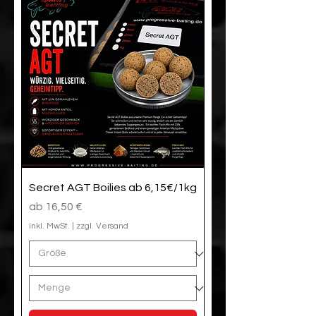
Secret AGT Boilies ab 6,15€/1kg
Sale-Preis
ab
16,50 €
inkl. MwSt.
|
zzgl. Versand