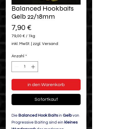
Balanced Hookbaits
Gelb 22/18mm
Preis
7,90 €
79,00 €
/
1kg
79,00 €
inkl. MwSt.
|
zzgl. Versand
pro
1
Anzahl
*
Kilogramm
in den Warenkorb
Sofortkauf
Die
Balanced Hook Baits
in
Gelb
von
Progressive Baiting sind ein
kleines