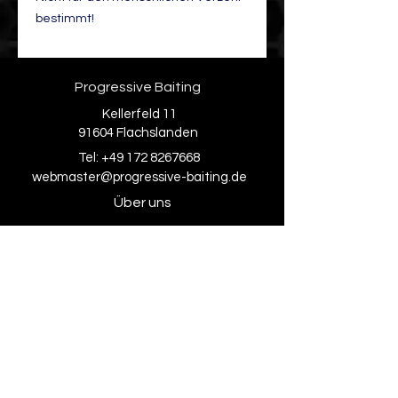
bestimmt!
Progressive Baiting
Kellerfeld 11
91604 Flachslanden
Tel:
+49 172 8267668
webmaster@progressive-baiting.de
Über uns
Kontakt
Social Media
Facebook
Instagram
Rechtliches
AGB