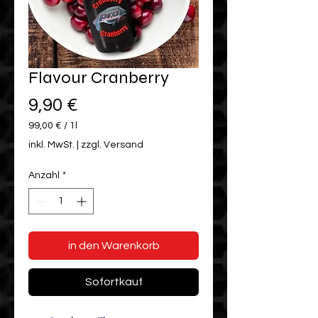
Flavour Cranberry
Preis
9,90 €
99,00 €
/
1l
99,00 €
inkl. MwSt.
|
zzgl. Versand
pro
1
Anzahl
*
Liter
in den Warenkorb
Sofortkauf