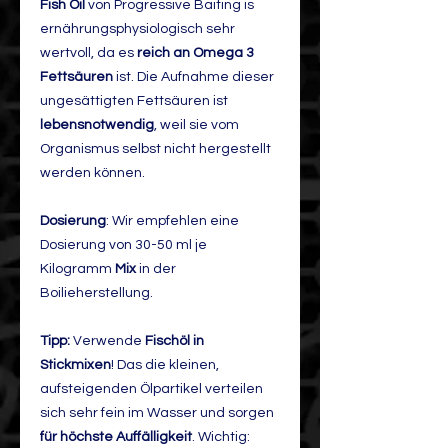
Fish Oil
von Progressive Baiting is
ernährungsphysiologisch sehr
wertvoll, da es
reich an Omega 3
Fettsäuren
ist. Die Aufnahme dieser
ungesättigten Fettsäuren ist
lebensnotwendig
, weil sie vom
Organismus selbst nicht hergestellt
werden können.
Dosierung
: Wir empfehlen eine
Dosierung von 30-50 ml je
Kilogramm
Mix
in der
Boilieherstellung.
Tipp:
Verwende
Fischöl in
Stickmixen
! Das die kleinen,
aufsteigenden Ölpartikel verteilen
sich sehr fein im Wasser und sorgen
für höchste Auffälligkeit
. Wichtig: