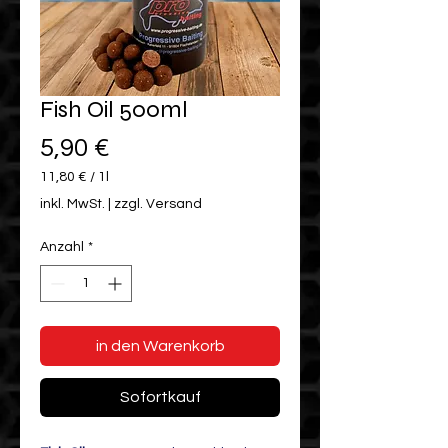
Fish Oil 500ml
Preis
5,90 €
11,80 €
/
1l
11,80 €
inkl. MwSt.
|
zzgl. Versand
pro
1
Anzahl
*
Liter
in den Warenkorb
Sofortkauf