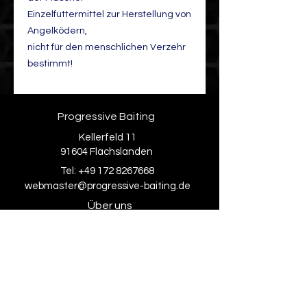
Einzelfuttermittel zur Herstellung von
Angelködern,
nicht für den menschlichen Verzehr
bestimmt!
Progressive Baiting
Kellerfeld 11
91604 Flachslanden
Tel:
+49 172 8267668
webmaster@progressive-baiting.de
Über uns
Kontakt
Social Media
Facebook
Instagram