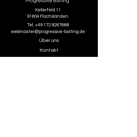
Progressive Baiting
Kellerfeld 11
91604 Flachslanden
Tel:
+49 172 8267668
webmaster@progressive-baiting.de
Über uns
Kontakt
Social Media
Facebook
Instagram
Rechtliches
AGB
Impressum
Datenschutzerklärung
Zahlungsmethoden