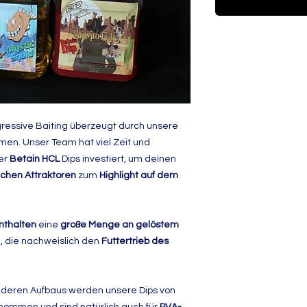
ressive Baiting überzeugt durch unsere
en. Unser Team hat viel Zeit und
er
Betain HCL
Dips investiert, um deinen
ichen Attraktoren
zum
Highlight auf dem
enthalten
eine
große Menge an gelöstem
 die nachweislich den
Futtertrieb des
nderen Aufbaus werden unsere Dips von
ommen und sind natürlich auch für
PVA-