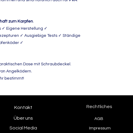
haft zum Karpfen
.
s ✓ Eigene Herstellung ✓
ezepturen ✓ Ausgiebige Tests ✓ Ständige
rpfenköder ✓
er praktischen Dose mit Schraubdeckel.
 von Angelködern.
hr bestimmt!
Rechtliches
Kontakt
Über uns
AGB
Social Media
Impressum