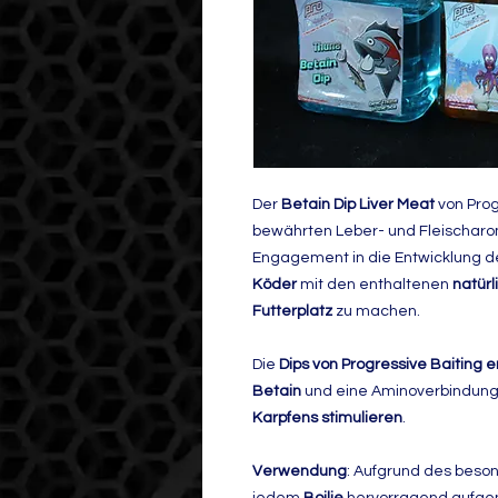
Der
Betain Dip Liver Meat
von
Prog
bewährten Leber- und Fleischarom
Engagement in die Entwicklung d
Köder
mit den enthaltenen
natürl
Futterplatz
zu machen.
Die
Dips von Progressive Baiting 
Betain
und eine Aminoverbindung,
Karpfens stimulieren
.
Verwendung
: Aufgrund des beso
jedem
Boilie
hervorragend aufgen