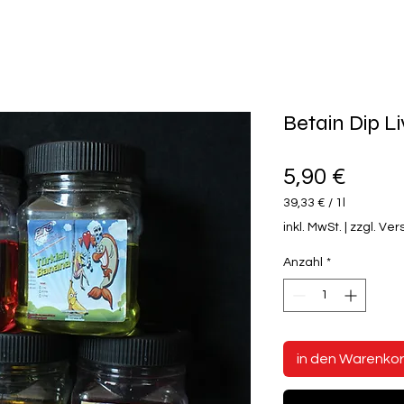
Betain Dip L
Preis
5,90 €
39,33 €
/
1l
39,33 €
inkl. MwSt.
|
zzgl. Ve
pro
1
Anzahl
*
Liter
in den Warenko