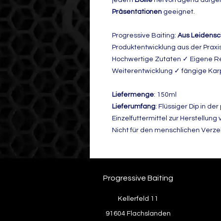
Präsentationen
geeignet.
Progressive Baiting:
Aus Leidensc
Produktentwicklung aus der Praxi
Hochwertige Zutaten ✓ Eigene R
Weiterentwicklung ✓ fängige Ka
Liefermenge
: 150ml
Lieferumfang
: Flüssiger Dip in d
Einzelfuttermittel zur Herstellung
Nicht für den menschlichen Verze
Progressive Baiting
Kellerfeld 11
91604 Flachslanden