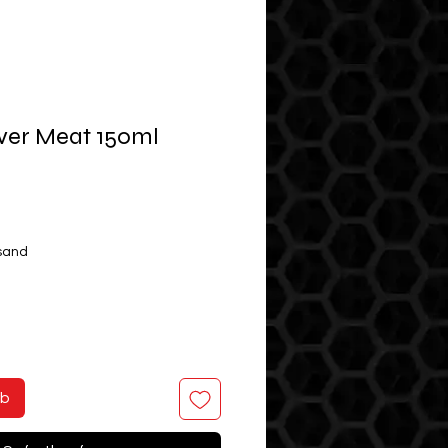
iver Meat 150ml
rsand
rb