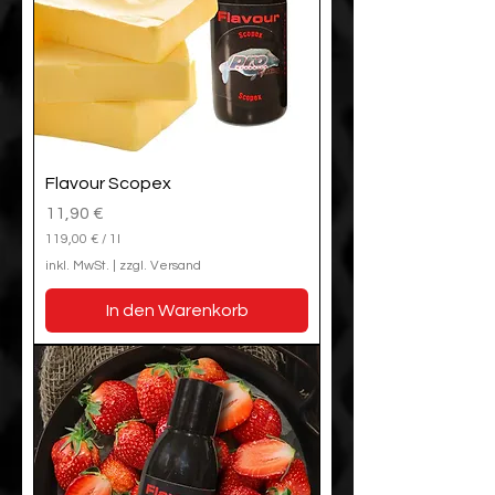
t
e
r
Flavour Scopex
Preis
11,90 €
119,00 €
/
1l
1
inkl. MwSt.
|
zzgl. Versand
1
9
In den Warenkorb
,
0
0
€
p
r
o
1
L
i